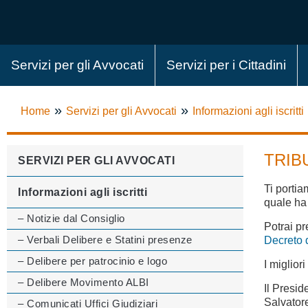
Servizi per gli Avvocati
Servizi per i Cittadini
»
»
Home
Servizi per gli Avvocati
Informazioni agli iscritti
TRIB
SERVIZI PER GLI AVVOCATI
Ti porti
Informazioni agli iscritti
quale ha 
– Notizie dal Consiglio
Potrai pr
– Verbali Delibere e Statini presenze
Decreto 
– Delibere per patrocinio e logo
I migliori
– Delibere Movimento ALBI
Il Presid
Salvator
– Comunicati Uffici Giudiziari