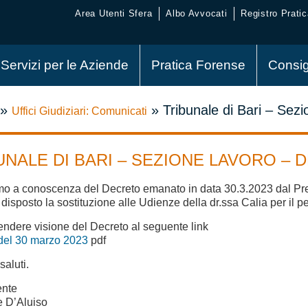
Area Utenti Sfera
Albo Avvocati
Registro Pratic
Servizi per le Aziende
Pratica Forense
Consig
»
»
Tribunale di Bari – Se
Uffici Giudiziari: Comunicati
UNALE DI BARI – SEZIONE LAVORO – 
amo a conoscenza del Decreto emanato in data 30.3.2023 dal Pres
disposto la sostituzione alle Udienze della dr.ssa Calia per il pe
endere visione del Decreto al seguente link
del 30 marzo 2023
pdf
 saluti.
ente
e D’Aluiso