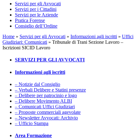
Servizi per gli Avvocati
Servizi per i Cittadini
Servizi per le Aziende
Pratica Forense
Consiglio dell’Ordine
Home
»
Servizi per gli Avvocati
»
Informazioni agli iscritti
»
Uffici
Giudiziari: Comunicati
»
Tribunale di Trani Sezione Lavoro –
Iscrizioni SICID Lavoro
SERVIZI PER GLI AVVOCATI
Informazioni agli iscritti
– Notizie dal Consiglio
– Verbali Delibere e Statini presenze
– Delibere per patrocinio e logo
– Delibere Movimento ALBI
– Comunicati Uffici Giudiziari
– Proposte commerciali agevolate
– Newsletter Avvocati: Archivio
– Ufficio Stampa
Area Formazione