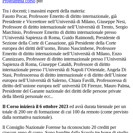
Programma corso
pdf
Tra i docenti; i massimi esperti della materia:
Fausto Pocar, Professore Emerito di diritto internazionale, già
Presidente e Vicerettore nell’Università di Milano, Giuseppe Nesi,
Professore di diritto internazionale nell’Università di Trento, Sergio
Marchisio, Professore Emerito di diritto internazionale presso
l’Università Sapienza di Roma, Guido Raimondi, Presidente di
Sezione della Corte di Cassazione, già Presidente della Corte
europea dei diritti dell’uomo, Bruno Nascimbene, Professore
Emerito di diritto internazionale nell’Università di Milano, Enzo
Cannizzaro, Professore di diritto internazionale presso l’Università
Sapienza di Roma, Giuseppe Cataldi, Professore di diritto
internazionale presso l’Università di Napoli l’Orientale, Angela Di
Stasi, Professoressa di diritto internazionale e di diritto dell’Unione
europea nell’Università di Salerno, Chiara Favilli, Professoressa di
diritto dell’unione europea nell’ università DI Firenze, Mauro Palma,
Presidente del Garante nazionale dei diritti delle persone private
della libertà personale ecc..
Il Corso inizierà il 6 ottobre 2023
ed avrà durata biennale per un
totale di 200 ore di formazione di cui 100 da remoto (come previsto
dalla normativa nazionale).
Il Consiglio Nazionale Forense ha riconosciuto 20 crediti per
ciascun anno di corso. Sono bandite dalla Scuola tre borse di studio.