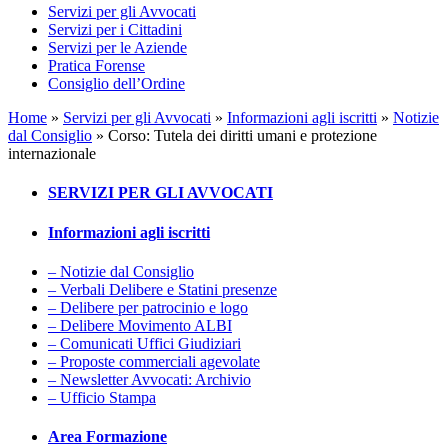
Servizi per gli Avvocati
Servizi per i Cittadini
Servizi per le Aziende
Pratica Forense
Consiglio dell’Ordine
Home
»
Servizi per gli Avvocati
»
Informazioni agli iscritti
»
Notizie
dal Consiglio
»
Corso: Tutela dei diritti umani e protezione
internazionale
SERVIZI PER GLI AVVOCATI
Informazioni agli iscritti
– Notizie dal Consiglio
– Verbali Delibere e Statini presenze
– Delibere per patrocinio e logo
– Delibere Movimento ALBI
– Comunicati Uffici Giudiziari
– Proposte commerciali agevolate
– Newsletter Avvocati: Archivio
– Ufficio Stampa
Area Formazione