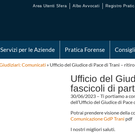
Area Utenti Sfera
Albo Avvocati
Registro Pratic
Servizi per le Aziende
Pratica Forense
Consigl
 Giudiziari: Comunicati
»
Ufficio del Giudice di Pace di Trani – ritiro
Ufficio del Giud
fascicoli di par
30/06/2023 – Ti portiamo a con
dell’Ufficio del Giudice di Pace d
Potrai prendere visione della c
Comunicazione GdP Trani
pdf
I nostri migliori saluti.