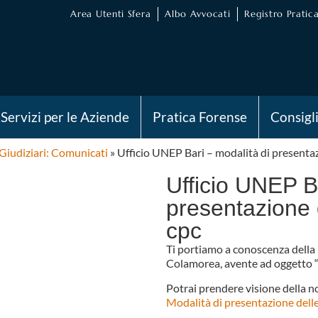
Area Utenti Sfera
Albo Avvocati
Registro Pratica
Servizi per le Aziende
Pratica Forense
Consigl
 Giudiziari: Comunicati
»
Ufficio UNEP Bari – modalità di presentazi
Ufficio UNEP Ba
presentazione d
cpc
Ti portiamo a conoscenza della 
Colamorea, avente ad oggetto “mo
Potrai prendere visione della no
Modalità di presentazione delle