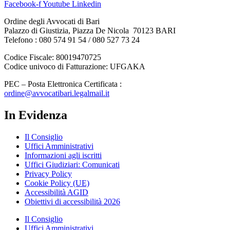
Facebook-f
Youtube
Linkedin
Ordine degli Avvocati di Bari
Palazzo di Giustizia, Piazza De Nicola 70123 BARI
Telefono : 080 574 91 54 / 080 527 73 24
Codice Fiscale: 80019470725
Codice univoco di Fatturazione: UFGAKA
PEC – Posta Elettronica Certificata :
ordine@avvocatibari.legalmail.it
In Evidenza
Il Consiglio
Uffici Amministrativi
Informazioni agli iscritti
Uffici Giudiziari: Comunicati
Privacy Policy
Cookie Policy (UE)
Accessibilità AGID
Obiettivi di accessibilità 2026
Il Consiglio
Uffici Amministrativi