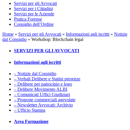
Servizi per gli Avvocati
Servizi per i Cittadini
Servizi per le Aziende
Pratica Forense
Consiglio dell’Ordine
Home
»
Servizi per gli Avvocati
»
Informazioni agli iscritti
»
Notizie
dal Consiglio
»
Workshop: Blockchain legal
SERVIZI PER GLI AVVOCATI
Informazioni agli iscritti
– Notizie dal Consiglio
– Verbali Delibere e Statini presenze
– Delibere per patrocinio e logo
– Delibere Movimento ALBI
– Comunicati Uffici Giudiziari
– Proposte commerciali agevolate
– Newsletter Avvocati: Archivio
– Ufficio Stampa
Area Formazione