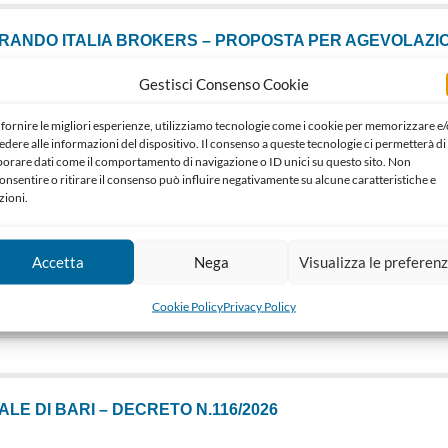
RANDO ITALIA BROKERS – PROPOSTA PER AGEVOLAZIONI
Gestisci Consenso Cookie
6
 fornire le migliori esperienze, utilizziamo tecnologie come i cookie per memorizzare e/
edere alle informazioni del dispositivo. Il consenso a queste tecnologie ci permetterà di
borare dati come il comportamento di navigazione o ID unici su questo sito. Non
ALE DI BARI DECRETO N.117/2026
onsentire o ritirare il consenso può influire negativamente su alcune caratteristiche e
zioni.
6
Accetta
Nega
Visualizza le preferen
LE DI BARI – DECRETO N.119/2026
Cookie Policy
Privacy Policy
6
LE DI BARI – DECRETO N.116/2026