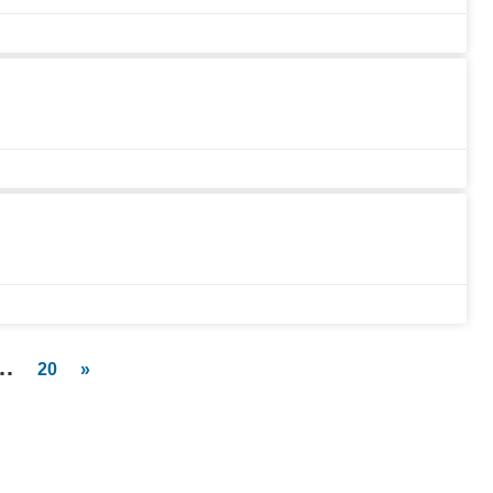
…
20
»