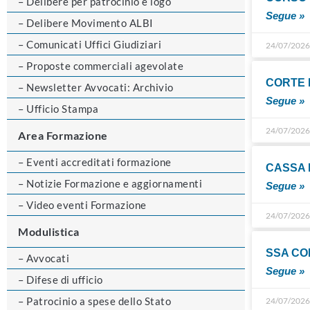
– Delibere per patrocinio e logo
Segue »
– Delibere Movimento ALBI
– Comunicati Uffici Giudiziari
24/07/202
– Proposte commerciali agevolate
CORTE 
– Newsletter Avvocati: Archivio
Segue »
– Ufficio Stampa
24/07/202
Area Formazione
– Eventi accreditati formazione
CASSA 
– Notizie Formazione e aggiornamenti
Segue »
– Video eventi Formazione
24/07/202
Modulistica
SSA COR
– Avvocati
Segue »
– Difese di ufficio
– Patrocinio a spese dello Stato
24/07/202