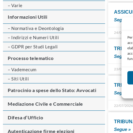
– Varie
ASSICU
Informazioni Utili
Segue »
– Normativa e Deontologia
24/07/202
– Indirizzi e Numeri Utili
Per
acc
– GDPR per Studi Legali
ela
TRIBUN
acc
Segue »
Processo telematico
fun
– Vademecum
23/07/202
– Siti Utili
TRIBUNA
Patrocinio a spese dello Stato: Avvocati
Segue »
Mediazione Civile e Commerciale
22/07/202
Difesa d’Ufficio
TRIBUNA
Segue »
Autenticazione firme elezioni