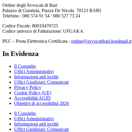
Ordine degli Avvocati di Bari
Palazzo di Giustizia, Piazza De Nicola 70123 BARI
Telefono : 080 574 91 54 / 080 527 73 24
Codice Fiscale: 80019470725
Codice univoco di Fatturazione: UFGAKA
PEC – Posta Elettronica Certificata :
ordine@avvocatibari.legalmail.it
In Evidenza
Il Consiglio
Uffici Amministrativi
Informazioni agli iscritti
Uffici Giudiziari: Comunicati
Privacy Policy
Cookie Policy (UE)
Accessibilità AGID
Obiettivi di accessibilità 2026
Il Consiglio
Uffici Amministrativi
Informazioni agli iscritti
Uffici Giudiziari: Comunicati