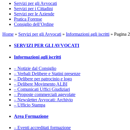
Servizi per gli Avvocati
Servizi per i Cittadini
Servizi per le Aziende
Pratica Forense
Consiglio dell’Ordine
Home
»
Servizi per gli Avvocati
»
Informazioni agli iscritti
»
Pagina 
SERVIZI PER GLI AVVOCATI
Informazioni agli iscritti
– Notizie dal Consiglio
– Verbali Delibere e Statini presenze
– Delibere per patrocinio e logo
– Delibere Movimento ALBI
– Comunicati Uffici Giudiziari
– Proposte commerciali agevolate
– Newsletter Avvocati: Archivio
– Ufficio Stampa
Area Formazione
– Eventi accreditati formazione