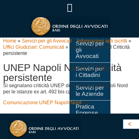
Home
»
Servizi per gli Avvocati
»
Informazioni agli iscritti
»
Servizi per
Uffici Giudiziari: Comunicati
»
UNEP Napoli Nord Criticità
gli
persistente
Avvocati
UNEP Napoli Nord Criticità
Servizi per
i Cittadini
persistente
Si segnalano criticità UNEP del Tribunale di Napoli Nord
Servizi per
per le istanze ex art. 492 bis cpc.
le Aziende
Comunicazione UNEP Napoli Nord
pdf
Pratica
Forense
Consiglio
dell’Ordine