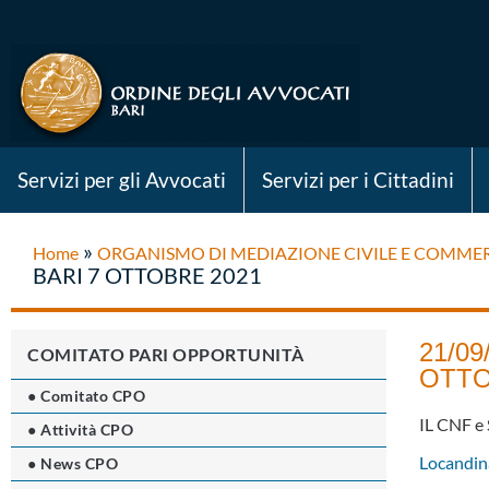
Servizi per gli Avvocati
Servizi per i Cittadini
»
Home
ORGANISMO DI MEDIAZIONE CIVILE E COMME
BARI 7 OTTOBRE 2021
21/0
COMITATO PARI OPPORTUNITÀ
OTTO
● Comitato CPO
IL CNF e 
● Attività CPO
Locandin
● News CPO