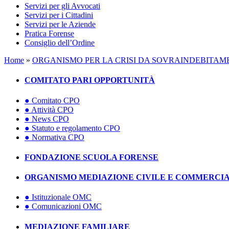
Servizi per gli Avvocati
Servizi per i Cittadini
Servizi per le Aziende
Pratica Forense
Consiglio dell’Ordine
Home
»
ORGANISMO PER LA CRISI DA SOVRAINDEBITA
COMITATO PARI OPPORTUNITÀ
● Comitato CPO
● Attività CPO
● News CPO
● Statuto e regolamento CPO
● Normativa CPO
FONDAZIONE SCUOLA FORENSE
ORGANISMO MEDIAZIONE CIVILE E COMMERCI
● Istituzionale OMC
● Comunicazioni OMC
MEDIAZIONE FAMILIARE