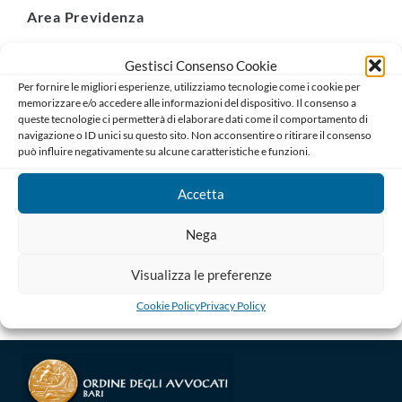
Area Previdenza
Gestisci Consenso Cookie
Organismo Congressuale Forense
Per fornire le migliori esperienze, utilizziamo tecnologie come i cookie per
memorizzare e/o accedere alle informazioni del dispositivo. Il consenso a
queste tecnologie ci permetterà di elaborare dati come il comportamento di
Associazioni Forensi
navigazione o ID unici su questo sito. Non acconsentire o ritirare il consenso
può influire negativamente su alcune caratteristiche e funzioni.
AREA COMMISSIONI
Accetta
Nega
Consiglio Distrettuale di Disciplina
Visualizza le preferenze
unione REGIONALE ORDINI AVVOCATI PUGLIA
Cookie Policy
Privacy Policy