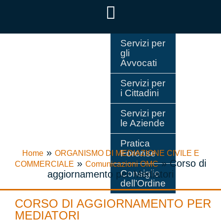
Servizi per
gli
Avvocati
Servizi per
i Cittadini
Servizi per
le Aziende
Pratica
»
Forense
Home
ORGANISMO DI MEDIAZIONE CIVILE E
»
»
Corso di
COMMERCIALE
Comunicazioni OMC
Consiglio
aggiornamento per Mediatori
dell’Ordine
CORSO DI AGGIORNAMENTO PER
MEDIATORI