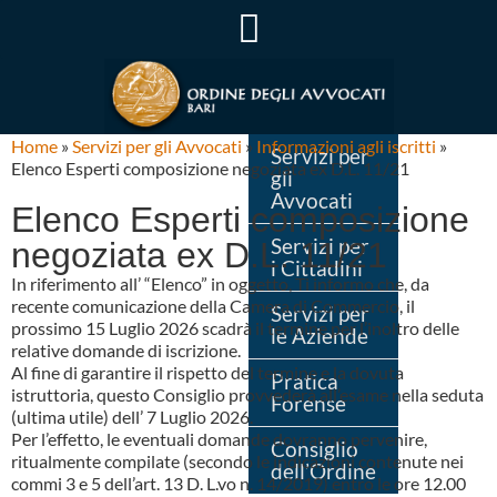
Home
»
Servizi per gli Avvocati
»
Informazioni agli iscritti
»
Servizi per
Elenco Esperti composizione negoziata ex D.L. 11/21
gli
Avvocati
Elenco Esperti composizione
Servizi per
negoziata ex D.L. 11/21
i Cittadini
In riferimento all’ “Elenco” in oggetto, Ti informo che, da
recente comunicazione della Camera di Commercio, il
Servizi per
prossimo 15 Luglio 2026 scadrà il termine per l’inoltro delle
le Aziende
relative domande di iscrizione.
Al fine di garantire il rispetto del termine e la dovuta
Pratica
istruttoria, questo Consiglio provvederà all’esame nella seduta
Forense
(ultima utile) dell’ 7 Luglio 2026.
Per l’effetto, le eventuali domande dovranno pervenire,
Consiglio
ritualmente compilate (secondo le indicazioni contenute nei
dell’Ordine
commi 3 e 5 dell’art. 13 D. L.vo n. 14/2019) entro le ore 12.00