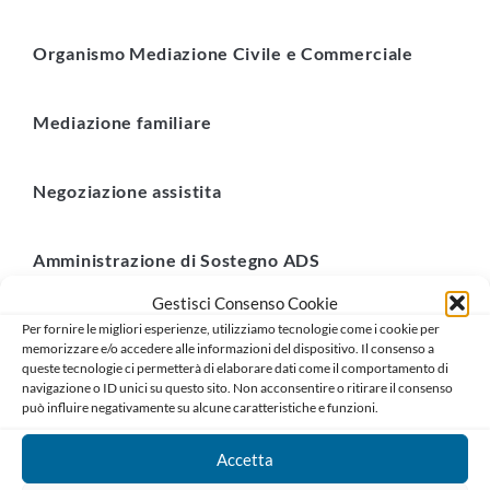
Organismo Mediazione Civile e Commerciale
Mediazione familiare
Negoziazione assistita
Amministrazione di Sostegno ADS
Gestisci Consenso Cookie
Esperti art. 473bis.26 cpc
Per fornire le migliori esperienze, utilizziamo tecnologie come i cookie per
memorizzare e/o accedere alle informazioni del dispositivo. Il consenso a
queste tecnologie ci permetterà di elaborare dati come il comportamento di
navigazione o ID unici su questo sito. Non acconsentire o ritirare il consenso
Organismo Crisi da Sovraindebitamento
può influire negativamente su alcune caratteristiche e funzioni.
Accetta
Area Previdenza