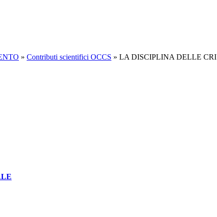
MENTO
»
Contributi scientifici OCCS
»
LA DISCIPLINA DELLE CR
ALE