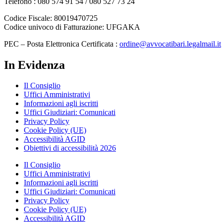
Telefono : 080 574 91 54 / 080 527 73 24
Codice Fiscale: 80019470725
Codice univoco di Fatturazione: UFGAKA
PEC – Posta Elettronica Certificata :
ordine@avvocatibari.legalmail.it
In Evidenza
Il Consiglio
Uffici Amministrativi
Informazioni agli iscritti
Uffici Giudiziari: Comunicati
Privacy Policy
Cookie Policy (UE)
Accessibilità AGID
Obiettivi di accessibilità 2026
Il Consiglio
Uffici Amministrativi
Informazioni agli iscritti
Uffici Giudiziari: Comunicati
Privacy Policy
Cookie Policy (UE)
Accessibilità AGID