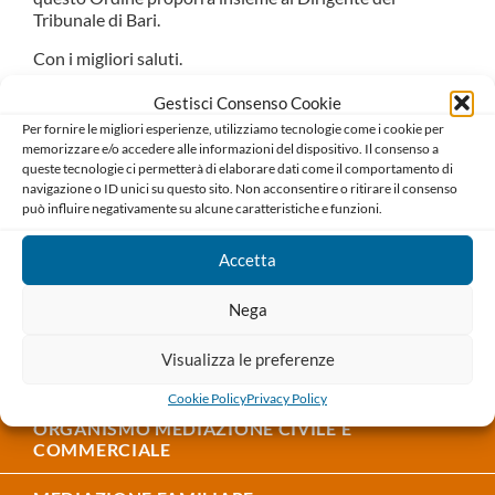
Tribunale di Bari.
Con i migliori saluti.
Il Presidente
Gestisci Consenso Cookie
Salvatore D’Aluiso
Per fornire le migliori esperienze, utilizziamo tecnologie come i cookie per
memorizzare e/o accedere alle informazioni del dispositivo. Il consenso a
La Consigliera delegata
queste tecnologie ci permetterà di elaborare dati come il comportamento di
Paola Perchinunno
navigazione o ID unici su questo sito. Non acconsentire o ritirare il consenso
può influire negativamente su alcune caratteristiche e funzioni.
Accetta
Nega
COMITATO PARI OPPORTUNITÀ
Visualizza le preferenze
FONDAZIONE SCUOLA FORENSE
Cookie Policy
Privacy Policy
ORGANISMO MEDIAZIONE CIVILE E
COMMERCIALE