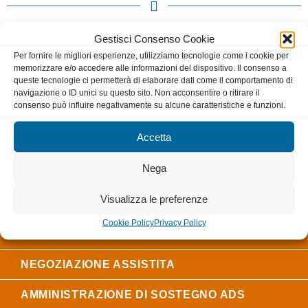
Questa sezione è dedicata alle informazioni utili
Gestisci Consenso Cookie
per gli AVVOCATI iscritti all’ORDINE.
Le
Per fornire le migliori esperienze, utilizziamo tecnologie come i cookie per
informazioni sono raggruppate in categorie per
memorizzare e/o accedere alle informazioni del dispositivo. Il consenso a
queste tecnologie ci permetterà di elaborare dati come il comportamento di
una ricerca più veloce ed intuitiva.
navigazione o ID unici su questo sito. Non acconsentire o ritirare il
consenso può influire negativamente su alcune caratteristiche e funzioni.
COMITATO PARI OPPORTUNITÀ
Accetta
FONDAZIONE SCUOLA FORENSE
Nega
ORGANISMO MEDIAZIONE CIVILE E
Visualizza le preferenze
COMMERCIALE
Cookie Policy
Privacy Policy
MEDIAZIONE FAMILIARE
NEGOZIAZIONE ASSISTITA
AMMINISTRAZIONE DI SOSTEGNO ADS