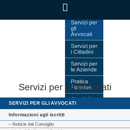
Servizi per
gli
Avvocati
Servizi per
i Cittadini
Servizi per
le Aziende
Pratica
Servizi per gli Avvocati
Forense
Consiglio
SERVIZI PER GLI AVVOCATI
dell’Ordine
Informazioni agli iscritti
– Notizie dal Consiglio