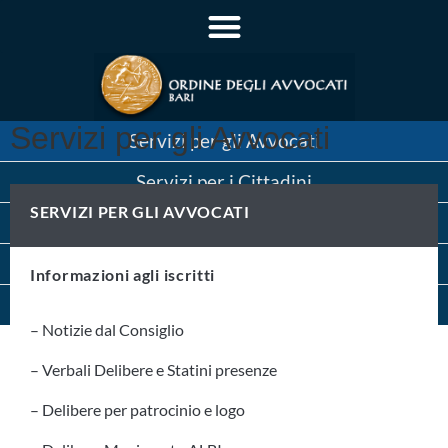
Servizi per gli Avvocati
Servizi per gli Avvocati
Servizi per i Cittadini
SERVIZI PER GLI AVVOCATI
Servizi per le Aziende
Pratica Forense
Informazioni agli iscritti
Consiglio dell’Ordine
– Notizie dal Consiglio
– Verbali Delibere e Statini presenze
– Delibere per patrocinio e logo