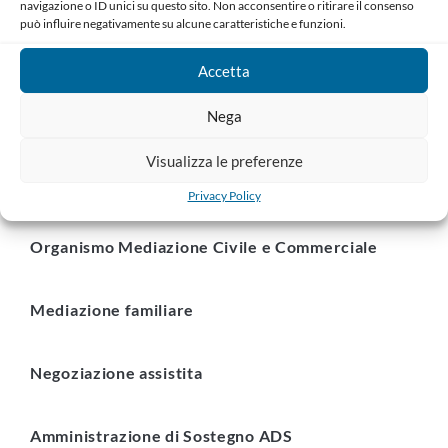
navigazione o ID unici su questo sito. Non acconsentire o ritirare il consenso
AVVOCATI iscritti all’ORDINE.
Le informazioni sono
può influire negativamente su alcune caratteristiche e funzioni.
raggruppate in categorie per una ricerca più veloce ed intuitiva.
Accetta
Nega
Comitato Pari Opportunità
Visualizza le preferenze
Fondazione Scuola Forense
Privacy Policy
Organismo Mediazione Civile e Commerciale
Mediazione familiare
Negoziazione assistita
Amministrazione di Sostegno ADS