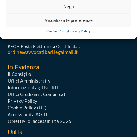
Nega
Ordine degli Avvocati di Bari
Palazzo di Giustizia, Piazza De Nicola 70123 BARI
Visualizza le preferenze
Telefono : 080 574 91 54 / 080 527 73 24
Codice Fiscale: 80019470725
Cookie Policy
Privacy Policy
Codice univoco di Fatturazione: UFGAKA
PEC – Posta Elettronica Certificata :
ordine@avvocatibari.legalmail.it
In Evidenza
Il Consiglio
Uffici Amministrativi
Informazioni agli iscritti
Uffici Giudiziari: Comunicati
Privacy Policy
Cookie Policy (UE)
Accessibilità AGID
Obiettivi di accessibilità 2026
Utilità