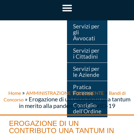
Servizi per
gli
Avvocati
Servizi per
i Cittadini
Servizi per
le Aziende
Pratica
»
»
Forense
Home
AMMINISTRAZIONE TRASPARENTE
Bandi di
»
Erogazione di un contributo una tantum
Concorso
Consiglio
in merito alla pandemia da COVID-19
dell’Ordine
EROGAZIONE DI UN
CONTRIBUTO UNA TANTUM IN