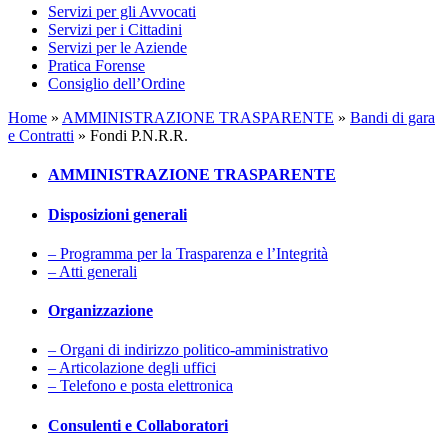
Servizi per gli Avvocati
Servizi per i Cittadini
Servizi per le Aziende
Pratica Forense
Consiglio dell’Ordine
Home
»
AMMINISTRAZIONE TRASPARENTE
»
Bandi di gara
e Contratti
»
Fondi P.N.R.R.
AMMINISTRAZIONE TRASPARENTE
Disposizioni generali
– Programma per la Trasparenza e l’Integrità
– Atti generali
Organizzazione
– Organi di indirizzo politico-amministrativo
– Articolazione degli uffici
– Telefono e posta elettronica
Consulenti e Collaboratori