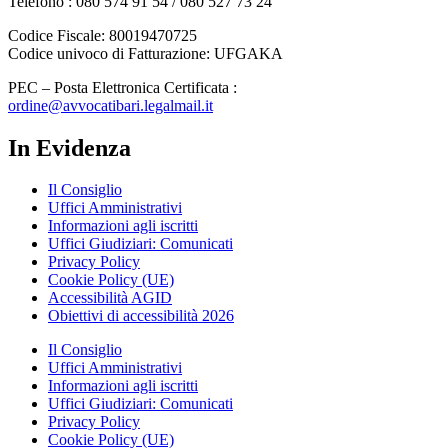
Telefono : 080 574 91 54 / 080 527 73 24
Codice Fiscale: 80019470725
Codice univoco di Fatturazione: UFGAKA
PEC – Posta Elettronica Certificata :
ordine@avvocatibari.legalmail.it
In Evidenza
Il Consiglio
Uffici Amministrativi
Informazioni agli iscritti
Uffici Giudiziari: Comunicati
Privacy Policy
Cookie Policy (UE)
Accessibilità AGID
Obiettivi di accessibilità 2026
Il Consiglio
Uffici Amministrativi
Informazioni agli iscritti
Uffici Giudiziari: Comunicati
Privacy Policy
Cookie Policy (UE)