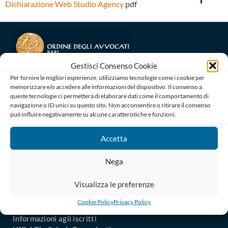
Dichiarazione Web Studio Agency
pdf
Gestisci Consenso Cookie
Per fornire le migliori esperienze, utilizziamo tecnologie come i cookie per
memorizzare e/o accedere alle informazioni del dispositivo. Il consenso a
Ordine degli Avvocati di Bari
queste tecnologie ci permetterà di elaborare dati come il comportamento di
Palazzo di Giustizia, Piazza De Nicola 70123 BARI
navigazione o ID unici su questo sito. Non acconsentire o ritirare il consenso
Telefono : 080 574 91 54 / 080 527 73 24
può influire negativamente su alcune caratteristiche e funzioni.
Codice Fiscale: 80019470725
Codice univoco di Fatturazione: UFGAKA
Accetta
PEC – Posta Elettronica Certificata :
ordine@avvocatibari.legalmail.it
Nega
In Evidenza
Visualizza le preferenze
Il Consiglio
Cookie Policy
Privacy Policy
Uffici Amministrativi
Informazioni agli iscritti