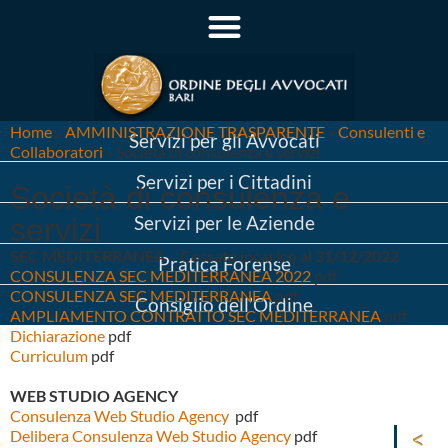
Home
»
AMMINISTRAZIONE TRASPARENTE
»
Consulenti e
Servizi per gli Avvocati
Collaboratori
»
Società di consulenza e servizi
Servizi per i Cittadini
Società di consulenza e
Servizi per le Aziende
servizi
SEC MEDITERRANEA
–
Cessato incarico al 31/12/2022
Pratica Forense
CONSULENZA SEC MEDITERRANEA 2022
pdf
CONSULENZA SEC MEDITERRANEA
.pdf
Consiglio dell’Ordine
AMPLIAMENTO CONTRATTO SEC MEDITERRANEA
pdf
Dichiarazione
pdf
Curriculum
pdf
WEB STUDIO AGENCY
Consulenza Web Studio Agency
pdf
Delibera Consulenza Web Studio Agency
pdf