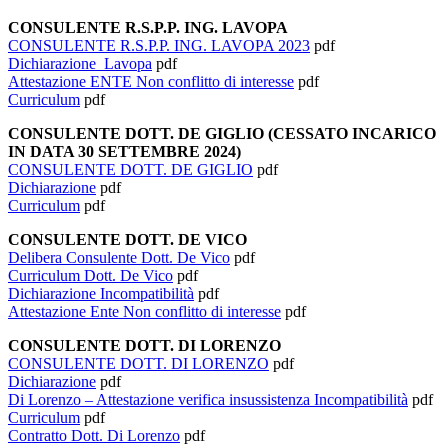
CONSULENTE R.S.P.P. ING. LAVOPA
CONSULENTE R.S.P.P. ING. LAVOPA 2023
pdf
Dichiarazione_Lavopa
pdf
Attestazione ENTE Non conflitto di interesse
pdf
Curriculum
pdf
CONSULENTE DOTT. DE GIGLIO
(CESSATO INCARICO
IN DATA 30 SETTEMBRE 2024)
CONSULENTE DOTT. DE GIGLIO
pdf
Dichiarazione
pdf
Curriculum
pdf
CONSULENTE DOTT. DE VICO
Delibera Consulente Dott. De Vico
pdf
Curriculum Dott. De Vico
pdf
Dichiarazione Incompatibilità
pdf
Attestazione Ente Non conflitto di interesse
pdf
CONSULENTE DOTT. DI LORENZO
CONSULENTE DOTT. DI LORENZO
pdf
Dichiarazione
pdf
Di Lorenzo – Attestazione verifica insussistenza Incompatibilità
pdf
Curriculum
pdf
Contratto Dott. Di Lorenzo
pdf