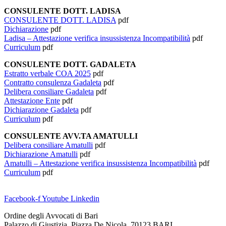
CONSULENTE DOTT. LADISA
CONSULENTE DOTT. LADISA
pdf
Dichiarazione
pdf
Ladisa – Attestazione verifica insussistenza Incompatibilità
pdf
Curriculum
pdf
CONSULENTE DOTT. GADALETA
Estratto verbale COA 2025
pdf
Contratto consulenza Gadaleta
pdf
Delibera consiliare Gadaleta
pdf
Attestazione Ente
pdf
Dichiarazione Gadaleta
pdf
Curriculum
pdf
CONSULENTE AVV.TA AMATULLI
Delibera consiliare Amatulli
pdf
Dichiarazione Amatulli
pdf
Amatulli – Attestazione verifica insussistenza Incompatibilità
pdf
Curriculum
pdf
Facebook-f
Youtube
Linkedin
Ordine degli Avvocati di Bari
Palazzo di Giustizia, Piazza De Nicola 70123 BARI