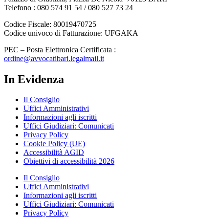
Telefono : 080 574 91 54 / 080 527 73 24
Codice Fiscale: 80019470725
Codice univoco di Fatturazione: UFGAKA
PEC – Posta Elettronica Certificata :
ordine@avvocatibari.legalmail.it
In Evidenza
Il Consiglio
Uffici Amministrativi
Informazioni agli iscritti
Uffici Giudiziari: Comunicati
Privacy Policy
Cookie Policy (UE)
Accessibilità AGID
Obiettivi di accessibilità 2026
Il Consiglio
Uffici Amministrativi
Informazioni agli iscritti
Uffici Giudiziari: Comunicati
Privacy Policy