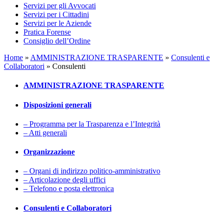
Servizi per gli Avvocati
Servizi per i Cittadini
Servizi per le Aziende
Pratica Forense
Consiglio dell’Ordine
Home
»
AMMINISTRAZIONE TRASPARENTE
»
Consulenti e
Collaboratori
»
Consulenti
AMMINISTRAZIONE TRASPARENTE
Disposizioni generali
– Programma per la Trasparenza e l’Integrità
– Atti generali
Organizzazione
– Organi di indirizzo politico-amministrativo
– Articolazione degli uffici
– Telefono e posta elettronica
Consulenti e Collaboratori